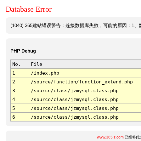
Database Error
(1040) 365建站错误警告：连接数据库失败，可能的原因：1、数
PHP Debug
No.
File
1
/index.php
2
/source/function/function_extend.php
3
/source/class/jzmysql.class.php
4
/source/class/jzmysql.class.php
5
/source/class/jzmysql.class.php
6
/source/class/jzmysql.class.php
www.365jz.com
已经将此