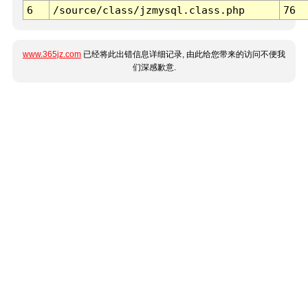
6
/source/class/jzmysql.class.php
76
www.365jz.com
已经将此出错信息详细记录, 由此给您带来的访问不便我
们深感歉意.