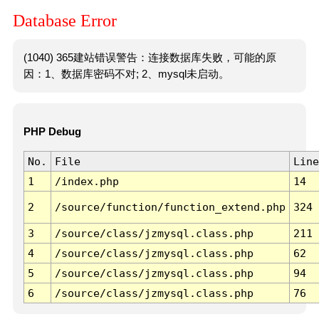
Database Error
(1040) 365建站错误警告：连接数据库失败，可能的原
因：1、数据库密码不对; 2、mysql未启动。
PHP Debug
No.
File
Line
1
/index.php
14
2
/source/function/function_extend.php
324
3
/source/class/jzmysql.class.php
211
4
/source/class/jzmysql.class.php
62
5
/source/class/jzmysql.class.php
94
6
/source/class/jzmysql.class.php
76