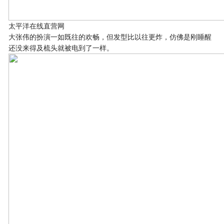
太平洋在线直营网
大张伟的扮演一如既往的欢畅，但发型比以往更炸，仿佛是刚睡醒
还没来得及梳头就被电到了一样。