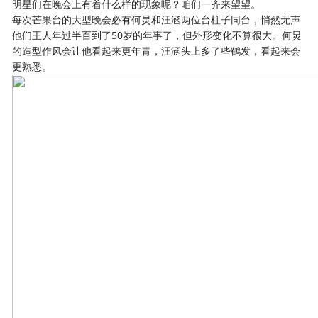
明星们在晚会上有着什么样的现象呢？咱们一齐来望望。
每次芒果台的大型晚会必有何炅和汪涵两位台柱子同台，悄然无声
他们王人年过半百到了50岁的年事了，但外形变化不算很大。何炅
的造型作风会让他看起来更年青，汪涵头上多了些鹤发，看起来会
更熟悉。