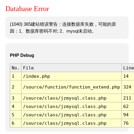
Database Error
(1040) 365建站错误警告：连接数据库失败，可能的原
因：1、数据库密码不对; 2、mysql未启动。
PHP Debug
No.
File
Line
1
/index.php
14
2
/source/function/function_extend.php
324
3
/source/class/jzmysql.class.php
211
4
/source/class/jzmysql.class.php
62
5
/source/class/jzmysql.class.php
94
6
/source/class/jzmysql.class.php
76