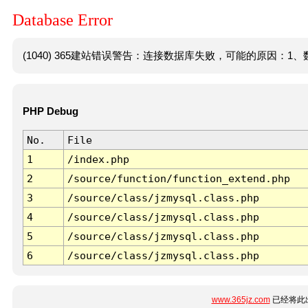
Database Error
(1040) 365建站错误警告：连接数据库失败，可能的原因：1、数
PHP Debug
No.
File
1
/index.php
2
/source/function/function_extend.php
3
/source/class/jzmysql.class.php
4
/source/class/jzmysql.class.php
5
/source/class/jzmysql.class.php
6
/source/class/jzmysql.class.php
www.365jz.com
已经将此