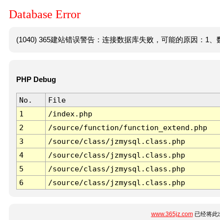
Database Error
(1040) 365建站错误警告：连接数据库失败，可能的原因：1、数
PHP Debug
No.
File
1
/index.php
2
/source/function/function_extend.php
3
/source/class/jzmysql.class.php
4
/source/class/jzmysql.class.php
5
/source/class/jzmysql.class.php
6
/source/class/jzmysql.class.php
www.365jz.com
已经将此