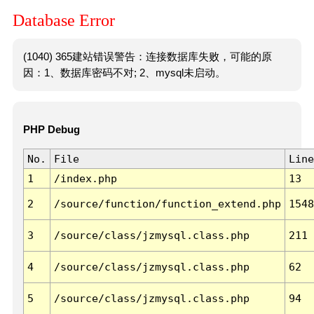
Database Error
(1040) 365建站错误警告：连接数据库失败，可能的原
因：1、数据库密码不对; 2、mysql未启动。
PHP Debug
No.
File
Line
1
/index.php
13
2
/source/function/function_extend.php
1548
3
/source/class/jzmysql.class.php
211
4
/source/class/jzmysql.class.php
62
5
/source/class/jzmysql.class.php
94