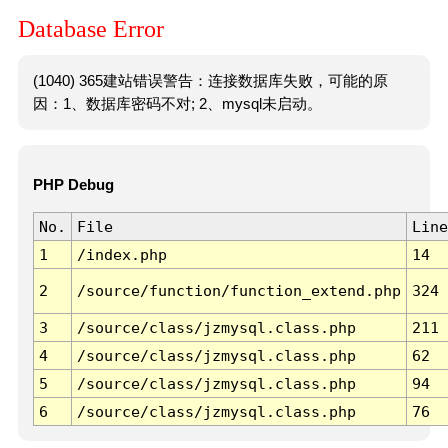
Database Error
(1040) 365建站错误警告：连接数据库失败，可能的原
因：1、数据库密码不对; 2、mysql未启动。
PHP Debug
No.
File
Line
1
/index.php
14
2
/source/function/function_extend.php
324
3
/source/class/jzmysql.class.php
211
4
/source/class/jzmysql.class.php
62
5
/source/class/jzmysql.class.php
94
6
/source/class/jzmysql.class.php
76