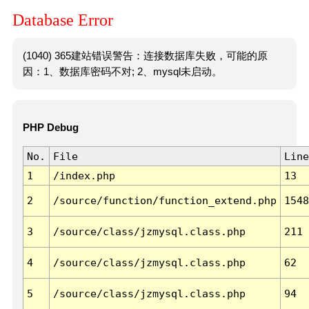
Database Error
(1040) 365建站错误警告：连接数据库失败，可能的原
因：1、数据库密码不对; 2、mysql未启动。
PHP Debug
No.
File
Line
1
/index.php
13
2
/source/function/function_extend.php
1548
3
/source/class/jzmysql.class.php
211
4
/source/class/jzmysql.class.php
62
5
/source/class/jzmysql.class.php
94