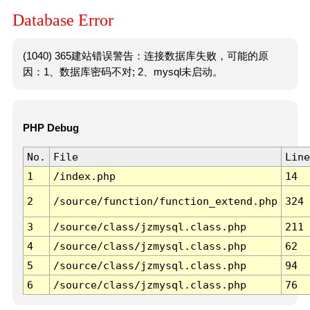
Database Error
(1040) 365建站错误警告：连接数据库失败，可能的原
因：1、数据库密码不对; 2、mysql未启动。
PHP Debug
No.
File
Line
1
/index.php
14
2
/source/function/function_extend.php
324
3
/source/class/jzmysql.class.php
211
4
/source/class/jzmysql.class.php
62
5
/source/class/jzmysql.class.php
94
6
/source/class/jzmysql.class.php
76