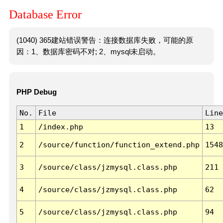
Database Error
(1040) 365建站错误警告：连接数据库失败，可能的原
因：1、数据库密码不对; 2、mysql未启动。
PHP Debug
No.
File
Line
1
/index.php
13
2
/source/function/function_extend.php
1548
3
/source/class/jzmysql.class.php
211
4
/source/class/jzmysql.class.php
62
5
/source/class/jzmysql.class.php
94