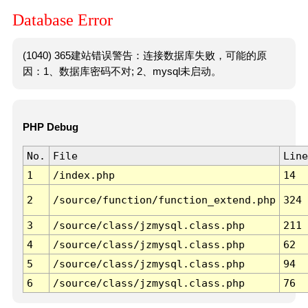
Database Error
(1040) 365建站错误警告：连接数据库失败，可能的原
因：1、数据库密码不对; 2、mysql未启动。
PHP Debug
No.
File
Line
1
/index.php
14
2
/source/function/function_extend.php
324
3
/source/class/jzmysql.class.php
211
4
/source/class/jzmysql.class.php
62
5
/source/class/jzmysql.class.php
94
6
/source/class/jzmysql.class.php
76