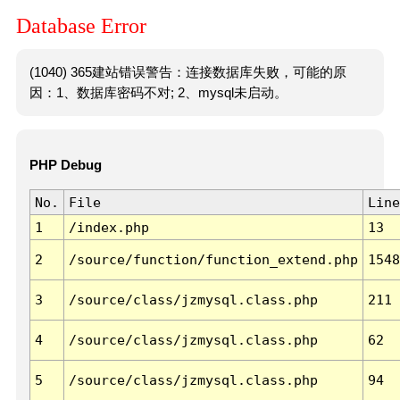
Database Error
(1040) 365建站错误警告：连接数据库失败，可能的原
因：1、数据库密码不对; 2、mysql未启动。
PHP Debug
No.
File
Line
1
/index.php
13
2
/source/function/function_extend.php
1548
3
/source/class/jzmysql.class.php
211
4
/source/class/jzmysql.class.php
62
5
/source/class/jzmysql.class.php
94