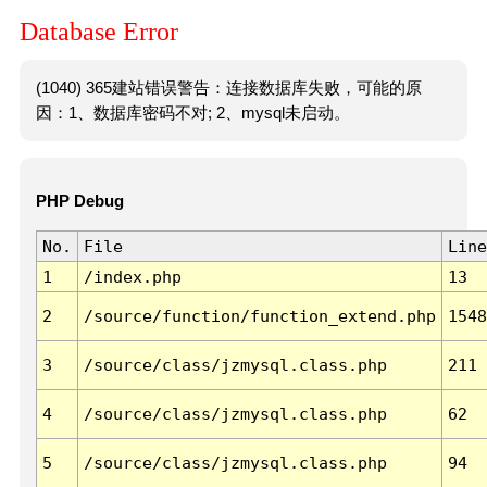
Database Error
(1040) 365建站错误警告：连接数据库失败，可能的原
因：1、数据库密码不对; 2、mysql未启动。
PHP Debug
No.
File
Line
1
/index.php
13
2
/source/function/function_extend.php
1548
3
/source/class/jzmysql.class.php
211
4
/source/class/jzmysql.class.php
62
5
/source/class/jzmysql.class.php
94