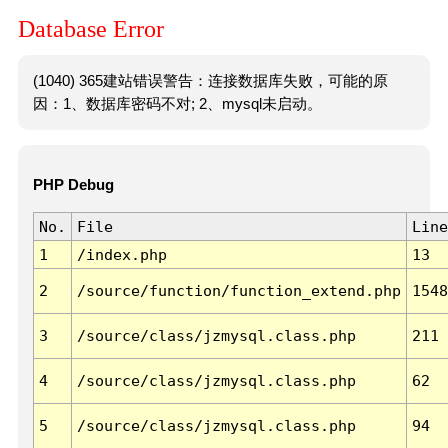
Database Error
(1040) 365建站错误警告：连接数据库失败，可能的原
因：1、数据库密码不对; 2、mysql未启动。
PHP Debug
No.
File
Line
1
/index.php
13
2
/source/function/function_extend.php
1548
3
/source/class/jzmysql.class.php
211
4
/source/class/jzmysql.class.php
62
5
/source/class/jzmysql.class.php
94