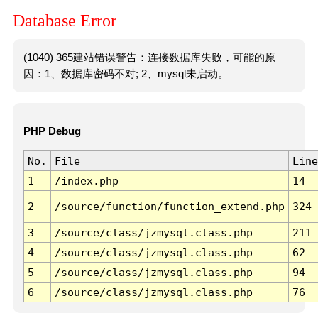
Database Error
(1040) 365建站错误警告：连接数据库失败，可能的原
因：1、数据库密码不对; 2、mysql未启动。
PHP Debug
No.
File
Line
1
/index.php
14
2
/source/function/function_extend.php
324
3
/source/class/jzmysql.class.php
211
4
/source/class/jzmysql.class.php
62
5
/source/class/jzmysql.class.php
94
6
/source/class/jzmysql.class.php
76