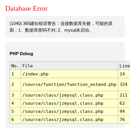
Database Error
(1040) 365建站错误警告：连接数据库失败，可能的原
因：1、数据库密码不对; 2、mysql未启动。
PHP Debug
No.
File
Line
1
/index.php
14
2
/source/function/function_extend.php
324
3
/source/class/jzmysql.class.php
211
4
/source/class/jzmysql.class.php
62
5
/source/class/jzmysql.class.php
94
6
/source/class/jzmysql.class.php
76