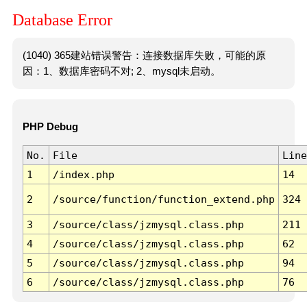
Database Error
(1040) 365建站错误警告：连接数据库失败，可能的原
因：1、数据库密码不对; 2、mysql未启动。
PHP Debug
No.
File
Line
1
/index.php
14
2
/source/function/function_extend.php
324
3
/source/class/jzmysql.class.php
211
4
/source/class/jzmysql.class.php
62
5
/source/class/jzmysql.class.php
94
6
/source/class/jzmysql.class.php
76