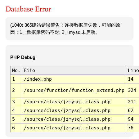
Database Error
(1040) 365建站错误警告：连接数据库失败，可能的原
因：1、数据库密码不对; 2、mysql未启动。
PHP Debug
No.
File
Line
1
/index.php
14
2
/source/function/function_extend.php
324
3
/source/class/jzmysql.class.php
211
4
/source/class/jzmysql.class.php
62
5
/source/class/jzmysql.class.php
94
6
/source/class/jzmysql.class.php
76