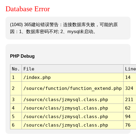
Database Error
(1040) 365建站错误警告：连接数据库失败，可能的原
因：1、数据库密码不对; 2、mysql未启动。
PHP Debug
No.
File
Line
1
/index.php
14
2
/source/function/function_extend.php
324
3
/source/class/jzmysql.class.php
211
4
/source/class/jzmysql.class.php
62
5
/source/class/jzmysql.class.php
94
6
/source/class/jzmysql.class.php
76