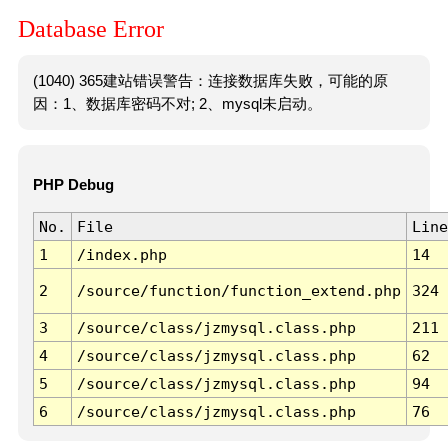
Database Error
(1040) 365建站错误警告：连接数据库失败，可能的原
因：1、数据库密码不对; 2、mysql未启动。
PHP Debug
No.
File
Line
1
/index.php
14
2
/source/function/function_extend.php
324
3
/source/class/jzmysql.class.php
211
4
/source/class/jzmysql.class.php
62
5
/source/class/jzmysql.class.php
94
6
/source/class/jzmysql.class.php
76