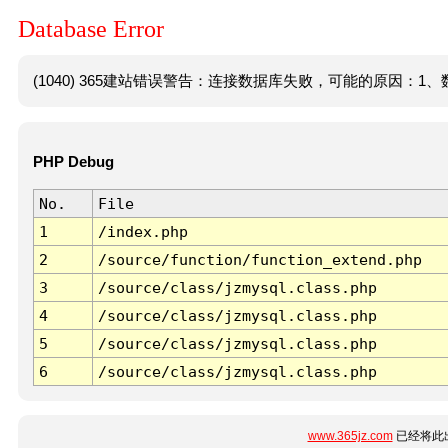
Database Error
(1040) 365建站错误警告：连接数据库失败，可能的原因：1、数
PHP Debug
No.
File
1
/index.php
2
/source/function/function_extend.php
3
/source/class/jzmysql.class.php
4
/source/class/jzmysql.class.php
5
/source/class/jzmysql.class.php
6
/source/class/jzmysql.class.php
www.365jz.com
已经将此