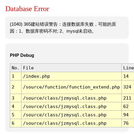
Database Error
(1040) 365建站错误警告：连接数据库失败，可能的原
因：1、数据库密码不对; 2、mysql未启动。
PHP Debug
No.
File
Line
1
/index.php
14
2
/source/function/function_extend.php
324
3
/source/class/jzmysql.class.php
211
4
/source/class/jzmysql.class.php
62
5
/source/class/jzmysql.class.php
94
6
/source/class/jzmysql.class.php
76