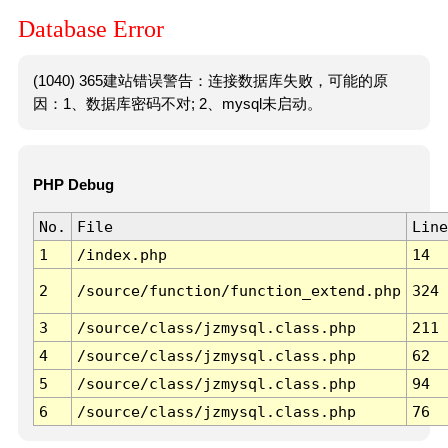
Database Error
(1040) 365建站错误警告：连接数据库失败，可能的原
因：1、数据库密码不对; 2、mysql未启动。
PHP Debug
No.
File
Line
1
/index.php
14
2
/source/function/function_extend.php
324
3
/source/class/jzmysql.class.php
211
4
/source/class/jzmysql.class.php
62
5
/source/class/jzmysql.class.php
94
6
/source/class/jzmysql.class.php
76