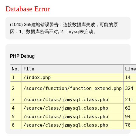
Database Error
(1040) 365建站错误警告：连接数据库失败，可能的原
因：1、数据库密码不对; 2、mysql未启动。
PHP Debug
No.
File
Line
1
/index.php
14
2
/source/function/function_extend.php
324
3
/source/class/jzmysql.class.php
211
4
/source/class/jzmysql.class.php
62
5
/source/class/jzmysql.class.php
94
6
/source/class/jzmysql.class.php
76