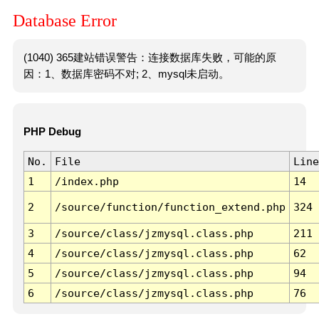
Database Error
(1040) 365建站错误警告：连接数据库失败，可能的原
因：1、数据库密码不对; 2、mysql未启动。
PHP Debug
No.
File
Line
1
/index.php
14
2
/source/function/function_extend.php
324
3
/source/class/jzmysql.class.php
211
4
/source/class/jzmysql.class.php
62
5
/source/class/jzmysql.class.php
94
6
/source/class/jzmysql.class.php
76