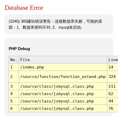
Database Error
(1040) 365建站错误警告：连接数据库失败，可能的原
因：1、数据库密码不对; 2、mysql未启动。
PHP Debug
No.
File
Line
1
/index.php
14
2
/source/function/function_extend.php
324
3
/source/class/jzmysql.class.php
211
4
/source/class/jzmysql.class.php
62
5
/source/class/jzmysql.class.php
94
6
/source/class/jzmysql.class.php
76