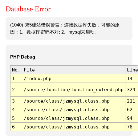
Database Error
(1040) 365建站错误警告：连接数据库失败，可能的原
因：1、数据库密码不对; 2、mysql未启动。
PHP Debug
No.
File
Line
1
/index.php
14
2
/source/function/function_extend.php
324
3
/source/class/jzmysql.class.php
211
4
/source/class/jzmysql.class.php
62
5
/source/class/jzmysql.class.php
94
6
/source/class/jzmysql.class.php
76