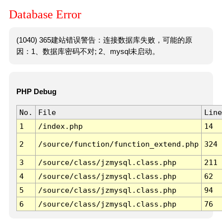
Database Error
(1040) 365建站错误警告：连接数据库失败，可能的原
因：1、数据库密码不对; 2、mysql未启动。
PHP Debug
No.
File
Line
1
/index.php
14
2
/source/function/function_extend.php
324
3
/source/class/jzmysql.class.php
211
4
/source/class/jzmysql.class.php
62
5
/source/class/jzmysql.class.php
94
6
/source/class/jzmysql.class.php
76