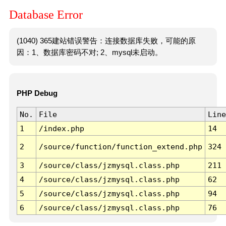
Database Error
(1040) 365建站错误警告：连接数据库失败，可能的原
因：1、数据库密码不对; 2、mysql未启动。
PHP Debug
No.
File
Line
1
/index.php
14
2
/source/function/function_extend.php
324
3
/source/class/jzmysql.class.php
211
4
/source/class/jzmysql.class.php
62
5
/source/class/jzmysql.class.php
94
6
/source/class/jzmysql.class.php
76