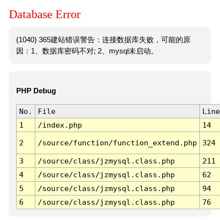
Database Error
(1040) 365建站错误警告：连接数据库失败，可能的原
因：1、数据库密码不对; 2、mysql未启动。
PHP Debug
No.
File
Line
1
/index.php
14
2
/source/function/function_extend.php
324
3
/source/class/jzmysql.class.php
211
4
/source/class/jzmysql.class.php
62
5
/source/class/jzmysql.class.php
94
6
/source/class/jzmysql.class.php
76