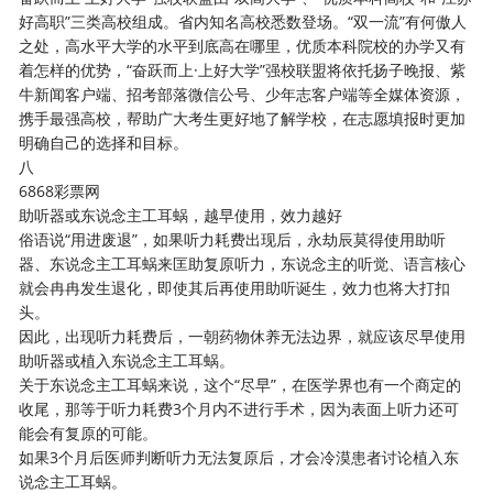
好高职”三类高校组成。省内知名高校悉数登场。“双一流”有何傲人
之处，高水平大学的水平到底高在哪里，优质本科院校的办学又有
着怎样的优势，“奋跃而上·上好大学”强校联盟将依托扬子晚报、紫
牛新闻客户端、招考部落微信公号、少年志客户端等全媒体资源，
携手最强高校，帮助广大考生更好地了解学校，在志愿填报时更加
明确自己的选择和目标。
八
6868彩票网
助听器或东说念主工耳蜗，越早使用，效力越好
俗语说“用进废退”，如果听力耗费出现后，永劫辰莫得使用助听
器、东说念主工耳蜗来匡助复原听力，东说念主的听觉、语言核心
就会冉冉发生退化，即使其后再使用助听诞生，效力也将大打扣
头。
因此，出现听力耗费后，一朝药物休养无法边界，就应该尽早使用
助听器或植入东说念主工耳蜗。
关于东说念主工耳蜗来说，这个“尽早”，在医学界也有一个商定的
收尾，那等于听力耗费3个月内不进行手术，因为表面上听力还可
能会有复原的可能。
如果3个月后医师判断听力无法复原后，才会冷漠患者讨论植入东
说念主工耳蜗。