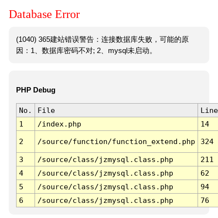
Database Error
(1040) 365建站错误警告：连接数据库失败，可能的原
因：1、数据库密码不对; 2、mysql未启动。
PHP Debug
No.
File
Line
1
/index.php
14
2
/source/function/function_extend.php
324
3
/source/class/jzmysql.class.php
211
4
/source/class/jzmysql.class.php
62
5
/source/class/jzmysql.class.php
94
6
/source/class/jzmysql.class.php
76