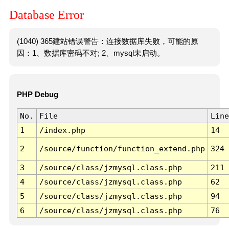
Database Error
(1040) 365建站错误警告：连接数据库失败，可能的原
因：1、数据库密码不对; 2、mysql未启动。
PHP Debug
No.
File
Line
1
/index.php
14
2
/source/function/function_extend.php
324
3
/source/class/jzmysql.class.php
211
4
/source/class/jzmysql.class.php
62
5
/source/class/jzmysql.class.php
94
6
/source/class/jzmysql.class.php
76