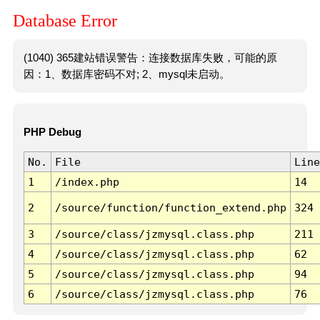
Database Error
(1040) 365建站错误警告：连接数据库失败，可能的原
因：1、数据库密码不对; 2、mysql未启动。
PHP Debug
No.
File
Line
1
/index.php
14
2
/source/function/function_extend.php
324
3
/source/class/jzmysql.class.php
211
4
/source/class/jzmysql.class.php
62
5
/source/class/jzmysql.class.php
94
6
/source/class/jzmysql.class.php
76