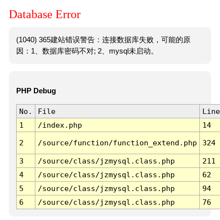
Database Error
(1040) 365建站错误警告：连接数据库失败，可能的原
因：1、数据库密码不对; 2、mysql未启动。
PHP Debug
No.
File
Line
1
/index.php
14
2
/source/function/function_extend.php
324
3
/source/class/jzmysql.class.php
211
4
/source/class/jzmysql.class.php
62
5
/source/class/jzmysql.class.php
94
6
/source/class/jzmysql.class.php
76