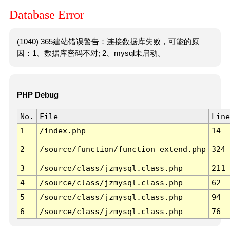
Database Error
(1040) 365建站错误警告：连接数据库失败，可能的原
因：1、数据库密码不对; 2、mysql未启动。
PHP Debug
No.
File
Line
1
/index.php
14
2
/source/function/function_extend.php
324
3
/source/class/jzmysql.class.php
211
4
/source/class/jzmysql.class.php
62
5
/source/class/jzmysql.class.php
94
6
/source/class/jzmysql.class.php
76