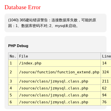
Database Error
(1040) 365建站错误警告：连接数据库失败，可能的原
因：1、数据库密码不对; 2、mysql未启动。
PHP Debug
No.
File
Line
1
/index.php
14
2
/source/function/function_extend.php
324
3
/source/class/jzmysql.class.php
211
4
/source/class/jzmysql.class.php
62
5
/source/class/jzmysql.class.php
94
6
/source/class/jzmysql.class.php
76