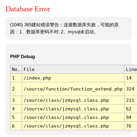
Database Error
(1040) 365建站错误警告：连接数据库失败，可能的原
因：1、数据库密码不对; 2、mysql未启动。
PHP Debug
No.
File
Line
1
/index.php
14
2
/source/function/function_extend.php
324
3
/source/class/jzmysql.class.php
211
4
/source/class/jzmysql.class.php
62
5
/source/class/jzmysql.class.php
94
6
/source/class/jzmysql.class.php
76