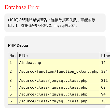
Database Error
(1040) 365建站错误警告：连接数据库失败，可能的原
因：1、数据库密码不对; 2、mysql未启动。
PHP Debug
No.
File
Line
1
/index.php
14
2
/source/function/function_extend.php
324
3
/source/class/jzmysql.class.php
211
4
/source/class/jzmysql.class.php
62
5
/source/class/jzmysql.class.php
94
6
/source/class/jzmysql.class.php
76