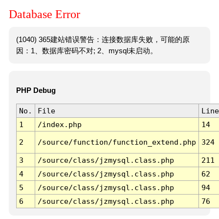
Database Error
(1040) 365建站错误警告：连接数据库失败，可能的原
因：1、数据库密码不对; 2、mysql未启动。
PHP Debug
No.
File
Line
1
/index.php
14
2
/source/function/function_extend.php
324
3
/source/class/jzmysql.class.php
211
4
/source/class/jzmysql.class.php
62
5
/source/class/jzmysql.class.php
94
6
/source/class/jzmysql.class.php
76