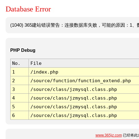
Database Error
(1040) 365建站错误警告：连接数据库失败，可能的原因：1、数
PHP Debug
No.
File
1
/index.php
2
/source/function/function_extend.php
3
/source/class/jzmysql.class.php
4
/source/class/jzmysql.class.php
5
/source/class/jzmysql.class.php
6
/source/class/jzmysql.class.php
www.365jz.com
已经将此