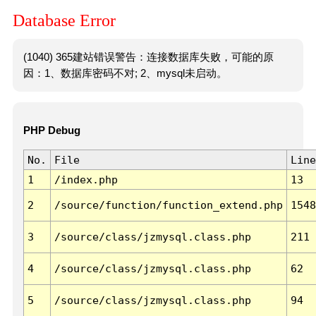
Database Error
(1040) 365建站错误警告：连接数据库失败，可能的原
因：1、数据库密码不对; 2、mysql未启动。
PHP Debug
No.
File
Line
1
/index.php
13
2
/source/function/function_extend.php
1548
3
/source/class/jzmysql.class.php
211
4
/source/class/jzmysql.class.php
62
5
/source/class/jzmysql.class.php
94