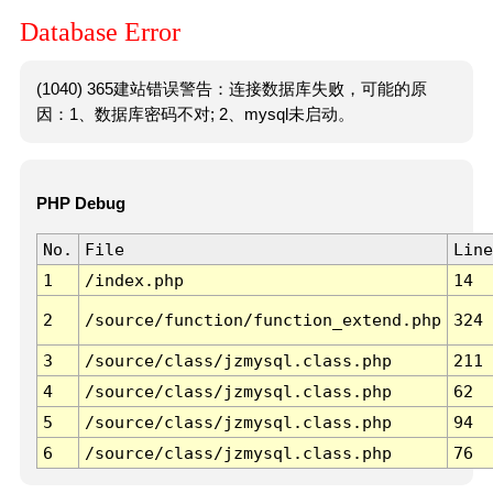
Database Error
(1040) 365建站错误警告：连接数据库失败，可能的原
因：1、数据库密码不对; 2、mysql未启动。
PHP Debug
No.
File
Line
1
/index.php
14
2
/source/function/function_extend.php
324
3
/source/class/jzmysql.class.php
211
4
/source/class/jzmysql.class.php
62
5
/source/class/jzmysql.class.php
94
6
/source/class/jzmysql.class.php
76