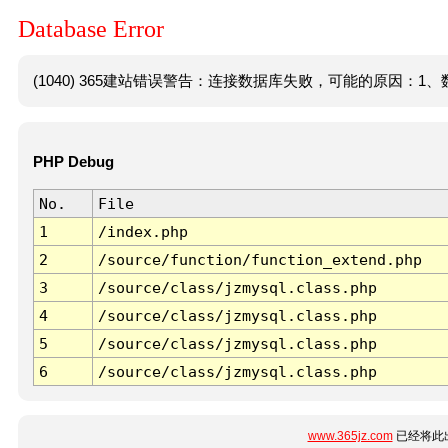
Database Error
(1040) 365建站错误警告：连接数据库失败，可能的原因：1、数
PHP Debug
No.
File
1
/index.php
2
/source/function/function_extend.php
3
/source/class/jzmysql.class.php
4
/source/class/jzmysql.class.php
5
/source/class/jzmysql.class.php
6
/source/class/jzmysql.class.php
www.365jz.com
已经将此