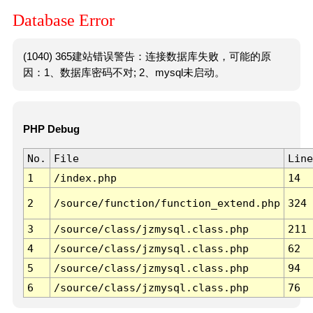
Database Error
(1040) 365建站错误警告：连接数据库失败，可能的原
因：1、数据库密码不对; 2、mysql未启动。
PHP Debug
No.
File
Line
1
/index.php
14
2
/source/function/function_extend.php
324
3
/source/class/jzmysql.class.php
211
4
/source/class/jzmysql.class.php
62
5
/source/class/jzmysql.class.php
94
6
/source/class/jzmysql.class.php
76