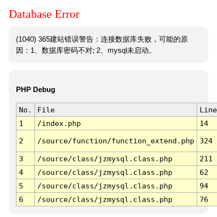
Database Error
(1040) 365建站错误警告：连接数据库失败，可能的原
因：1、数据库密码不对; 2、mysql未启动。
PHP Debug
No.
File
Line
1
/index.php
14
2
/source/function/function_extend.php
324
3
/source/class/jzmysql.class.php
211
4
/source/class/jzmysql.class.php
62
5
/source/class/jzmysql.class.php
94
6
/source/class/jzmysql.class.php
76